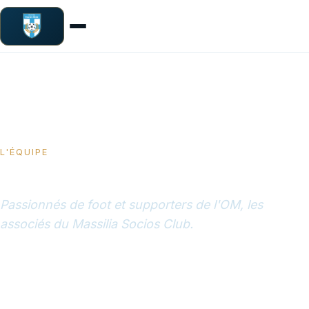
L'ÉQUIPE
QUI SOMMES-NOUS ?
Passionnés de foot et supporters de l'OM, les
associés du Massilia Socios Club.